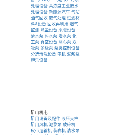
处理设备
高浓度工业废水
处理设备
新能源汽车
气站
油气回收
废气处理
过滤材
料&设备
回收再利用
烟气
监测
除尘设备
采暖设备
清水泵
污水泵
潜水泵
化
工泵
真空设备
离心泵
双
吸泵
多级泵
泵类控制设备
分选清洗设备
电机
泥浆泵
游乐设备
矿山机电
矿用设备及配件
液压支柱
矿用风机
泥浆泵
破碎机
皮带运输机
装岩机
清水泵