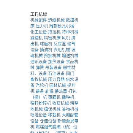
工程机械
机械配件
造纸机械
数控机
床
压力机
雕刻模具机械
化工设备
拖拉机
特种机械
减速机
精密机床
风机
挤
出机
球磨机
反应釜
储气
设备
抽油机
农用机械
玻
璃机械
挖掘机械
输送机械
通讯设备
加热设备
食品机
械
弹簧
吊装设备
磁性材
料、设备
石油设备
阀门
畜牧机械
压力容器
供水设
备
汽轮机
园林机械
提升
机
链条
轧辊
换热器
打包
（捆）机
覆膜机
播种机
秸秆粉碎机
收获机械
耕整
地机械
植保机械
谷物机械
喷灌设备
移栽机
大棚配套
设备
仓储设备
新能源发电
机
燃煤烟气脱硫（硝）设
备（FGD）
（城市）污水