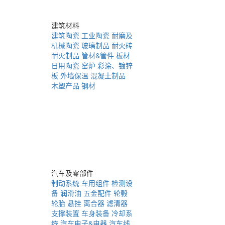
建筑材料
建筑陶瓷
工业陶瓷
耐磨及
机械陶瓷
玻璃制品
耐火砖
耐火制品
管材&管件
板材
日用陶瓷
窑炉
彩涂、镀锌
板
外墙保温
混凝土制品
木塑产品
钢材
汽车及零部件
制动系统
车用组件
检测设
备
润滑油
五金配件
轮毂
轮胎
悬挂
离合器
滤清器
支撑装置
车身装备
冷却系
统
汽车电子&电器
汽车线