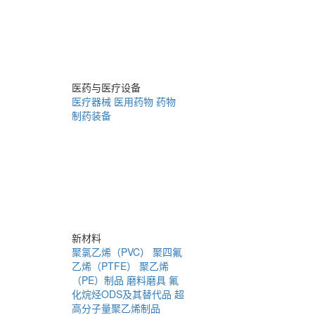
医药与医疗设备
医疗器械
医用药物
药物
制药装备
新材料
聚氯乙烯（PVC）
聚四氟
乙烯（PTFE）
聚乙烯
（PE）制品
磨料磨具
氟
化烷烃ODS及其替代品
超
高分子量聚乙烯制品