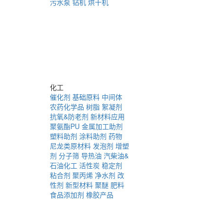
污水泵
钻机
烘干机
化工
催化剂
基础原料
中间体
农药化学品
树脂
絮凝剂
抗氧&防老剂
新材料应用
聚氨酯PU
金属加工助剂
塑料助剂
涂料助剂
药物
尼龙类原材料
发泡剂
增塑
剂
分子筛
导热油
汽柴油&
石油化工
活性炭
稳定剂
粘合剂
聚丙烯
净水剂
改
性剂
新型材料
聚醚
肥料
食品添加剂
橡胶产品