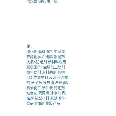
污水泵
钻机
烘干机
化工
催化剂
基础原料
中间体
农药化学品
树脂
絮凝剂
抗氧&防老剂
新材料应用
聚氨酯PU
金属加工助剂
塑料助剂
涂料助剂
药物
尼龙类原材料
发泡剂
增塑
剂
分子筛
导热油
汽柴油&
石油化工
活性炭
稳定剂
粘合剂
聚丙烯
净水剂
改
性剂
新型材料
聚醚
肥料
食品添加剂
橡胶产品