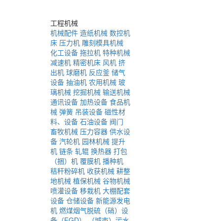
工程机械
机械配件
造纸机械
数控机
床
压力机
雕刻模具机械
化工设备
拖拉机
特种机械
减速机
精密机床
风机
挤
出机
球磨机
反应釜
储气
设备
抽油机
农用机械
玻
璃机械
挖掘机械
输送机械
通讯设备
加热设备
食品机
械
弹簧
吊装设备
磁性材
料、设备
石油设备
阀门
畜牧机械
压力容器
供水设
备
汽轮机
园林机械
提升
机
链条
轧辊
换热器
打包
（捆）机
覆膜机
播种机
秸秆粉碎机
收获机械
耕整
地机械
植保机械
谷物机械
喷灌设备
移栽机
大棚配套
设备
仓储设备
新能源发电
机
燃煤烟气脱硫（硝）设
备（FGD）
（城市）污水