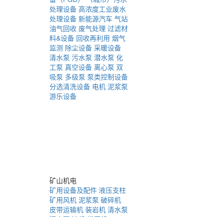
处理设备
高浓度工业废水
处理设备
新能源汽车
气站
油气回收
废气处理
过滤材
料&设备
回收再利用
烟气
监测
除尘设备
采暖设备
清水泵
污水泵
潜水泵
化
工泵
真空设备
离心泵
双
吸泵
多级泵
泵类控制设备
分选清洗设备
电机
泥浆泵
游乐设备
矿山机电
矿用设备及配件
液压支柱
矿用风机
泥浆泵
破碎机
皮带运输机
装岩机
清水泵