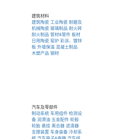
建筑材料
建筑陶瓷
工业陶瓷
耐磨及
机械陶瓷
玻璃制品
耐火砖
耐火制品
管材&管件
板材
日用陶瓷
窑炉
彩涂、镀锌
板
外墙保温
混凝土制品
木塑产品
钢材
汽车及零部件
制动系统
车用组件
检测设
备
润滑油
五金配件
轮毂
轮胎
悬挂
离合器
滤清器
支撑装置
车身装备
冷却系
统
汽车电子&电器
汽车线