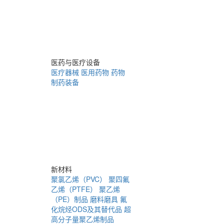
医药与医疗设备
医疗器械
医用药物
药物
制药装备
新材料
聚氯乙烯（PVC）
聚四氟
乙烯（PTFE）
聚乙烯
（PE）制品
磨料磨具
氟
化烷烃ODS及其替代品
超
高分子量聚乙烯制品