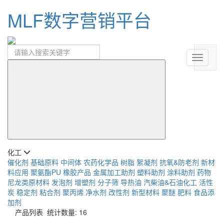
MLF数字营销平台
化工
催化剂
基础原料
中间体
农药化学品
树脂
絮凝剂
抗氧&防老剂
新材
料应用
聚氨酯PU
橡胶产品
金属加工助剂
塑料助剂
涂料助剂
药物
尼龙类原材料
发泡剂
增塑剂
分子筛
导热油
汽柴油&石油化工
活性
炭
稳定剂
粘合剂
聚丙烯
净水剂
改性剂
新型材料
聚醚
肥料
食品添
加剂
产品列表
统计数量: 16