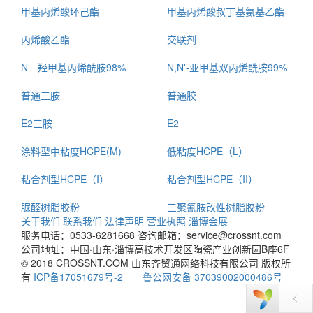
甲基丙烯酸环己酯
甲基丙烯酸叔丁基氨基乙酯
丙烯酸乙酯
交联剂
N－羟甲基丙烯酰胺98%
N,N'-亚甲基双丙烯酰胺99%
普通三胺
普通胶
E2三胺
E2
涂料型中粘度HCPE(M)
低粘度HCPE（L）
粘合剂型HCPE（I）
粘合剂型HCPE（II）
脲醛树脂胶粉
三聚氰胺改性树脂胶粉
关于我们
联系我们
法律声明
营业执照
淄博会展
服务电话：0533-6281668
咨询邮箱：service@crossnt.com
公司地址：中国·山东·淄博高技术开发区陶瓷产业创新园B座6F
© 2018 CROSSNT.COM 山东齐贸通网络科技有限公司 版权所
有
ICP备17051679号-2
鲁公网安备 37039002000486号