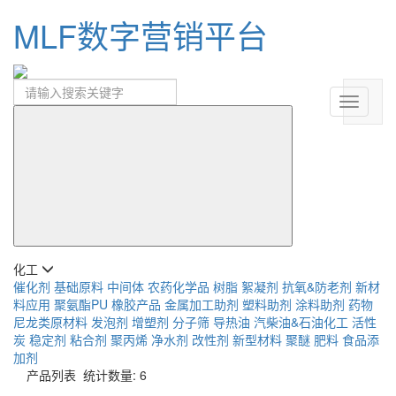
MLF数字营销平台
化工
催化剂
基础原料
中间体
农药化学品
树脂
絮凝剂
抗氧&防老剂
新材
料应用
聚氨酯PU
橡胶产品
金属加工助剂
塑料助剂
涂料助剂
药物
尼龙类原材料
发泡剂
增塑剂
分子筛
导热油
汽柴油&石油化工
活性
炭
稳定剂
粘合剂
聚丙烯
净水剂
改性剂
新型材料
聚醚
肥料
食品添
加剂
产品列表
统计数量: 6