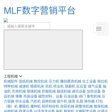
MLF数字营销平台
工程机械
机械配件
造纸机械
数控机床
压力机
雕刻模具机械
化工设备
拖拉机
特种机械
减速机
精密机床
风机
挤出机
球磨机
反应釜
储气设备
抽
油机
农用机械
玻璃机械
挖掘机械
输送机械
通讯设备
加热设备
食
品机械
弹簧
吊装设备
磁性材料、设备
石油设备
阀门
畜牧机械
压
力容器
供水设备
汽轮机
园林机械
提升机
链条
轧辊
换热器
打包
（捆）机
覆膜机
播种机
秸秆粉碎机
收获机械
耕整地机械
植保机械
谷物机械
喷灌设备
分选清洗设备
电机
移栽机
大棚配套设备
仓储设