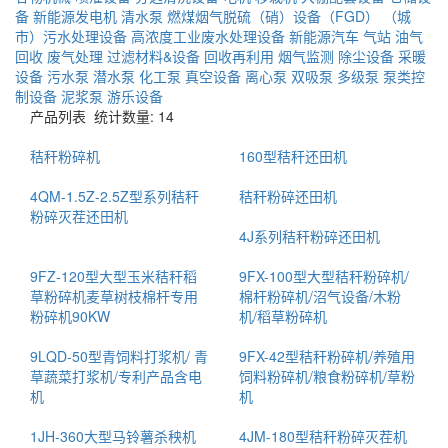
备
新能源发电机
清水泵
燃煤烟气脱硫（硝）设备（FGD）
（城
市）污水处理设备
高浓度工业废水处理设备
新能源汽车
气站
油气
回收
废气处理
过滤材料&设备
回收再利用
烟气监测
除尘设备
采暖
设备
污水泵
潜水泵
化工泵
真空设备
离心泵
双吸泵
多级泵
泵类控
制设备
泥浆泵
游乐设备
产品列表
统计数量: 14
秸秆粉碎机
160型秸秆还田机
4QM-1.5Z-2.5Z型系列秸秆
秸秆粉碎还田机
粉碎灭茬还田机
4J系列秸秆粉碎还田机
9FZ-120型大型玉米秸秆稻
9FX-100型大型秸秆粉碎机/
草粉碎机麦草树枝棉杆专用
棉杆粉碎机/沼气设备/木粉
粉碎机90KW
机/稻草粉碎机
9LQD-50型青饲料打浆机/ 青
9FX-42型秸秆粉碎机/养殖用
草蔬菜打浆机/专利产品含电
饲料粉碎机/粮食粉碎机/草粉
机
机
1JH-360大型马铃薯杀秧机
4JM-180型秸秆粉碎灭茬机