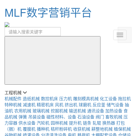
MLF数字营销平台
工程机械
机械配件
造纸机械
数控机床
压力机
雕刻模具机械
化工设备
拖拉机
特种机械
减速机
精密机床
风机
挤出机
球磨机
反应釜
储气设备
抽
油机
农用机械
玻璃机械
挖掘机械
输送机械
通讯设备
加热设备
食
品机械
弹簧
吊装设备
磁性材料、设备
石油设备
阀门
畜牧机械
压
力容器
供水设备
汽轮机
园林机械
提升机
链条
轧辊
换热器
打包
（捆）机
覆膜机
播种机
秸秆粉碎机
收获机械
耕整地机械
植保机械
谷物机械
喷灌设备
分选清洗设备
电机
移栽机
大棚配套设备
仓储设