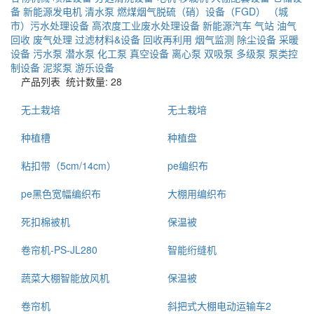
备
新能源发电机
清水泵
燃煤烟气脱硫（硝）设备（FGD）
（城
市）污水处理设备
高浓度工业废水处理设备
新能源汽车
气站
油气
回收
废气处理
过滤材料&设备
回收再利用
烟气监测
除尘设备
采暖
设备
污水泵
潜水泵
化工泵
真空设备
离心泵
双吸泵
多级泵
泵类控
制设备
泥浆泵
游乐设备
产品列表
统计数量: 28
无土栽培
无土栽培
种植槽
种植盘
粘扣带（5cm/14cm）
pe编织布
pe黑色宽幅编织布
大棚用编织布
死扣棉被机
保温被
卷帘机-PS-JL280
智能绗缝机
蔬菜大棚智能放风机
保温被
卷帘机
斜把式大棚电动运输车2