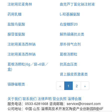
注射用尼麦角林
曲克芦丁氯化钠注射液
药用乳糖
L-羟基脯氨酸
盐酸鸟氨酸
右旋糖酐20
腺苷蛋氨酸
解热镇痛抗炎类
注射用美洛西林钠
厚朴排气合剂
注射用美洛西林钠
葛根汤颗粒
葛根汤颗粒(6g／袋×6袋／
抗高血压类
盒)
肾上腺皮质激素类
镇静催眠类
«
1
2
»
关于我们
联系我们
法律声明
营业执照
淄博会展
服务电话：0533-6281668
咨询邮箱：service@crossnt.com
公司地址：中国·山东·淄博高技术开发区陶瓷产业创新园B座6F