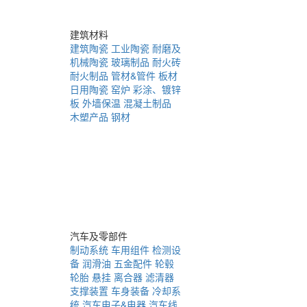
建筑材料
建筑陶瓷
工业陶瓷
耐磨及
机械陶瓷
玻璃制品
耐火砖
耐火制品
管材&管件
板材
日用陶瓷
窑炉
彩涂、镀锌
板
外墙保温
混凝土制品
木塑产品
钢材
汽车及零部件
制动系统
车用组件
检测设
备
润滑油
五金配件
轮毂
轮胎
悬挂
离合器
滤清器
支撑装置
车身装备
冷却系
统
汽车电子&电器
汽车线