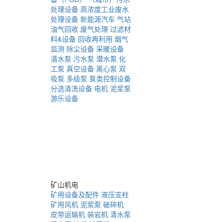
处理设备
高浓度工业废水
处理设备
新能源汽车
气站
油气回收
废气处理
过滤材
料&设备
回收再利用
烟气
监测
除尘设备
采暖设备
清水泵
污水泵
潜水泵
化
工泵
真空设备
离心泵
双
吸泵
多级泵
泵类控制设备
分选清洗设备
电机
泥浆泵
游乐设备
矿山机电
矿用设备及配件
液压支柱
矿用风机
泥浆泵
破碎机
皮带运输机
装岩机
清水泵