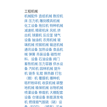
工程机械
机械配件
造纸机械
数控机
床
压力机
雕刻模具机械
化工设备
拖拉机
特种机械
减速机
精密机床
风机
挤
出机
球磨机
反应釜
储气
设备
抽油机
农用机械
玻
璃机械
挖掘机械
输送机械
通讯设备
加热设备
食品机
械
弹簧
吊装设备
磁性材
料、设备
石油设备
阀门
畜牧机械
压力容器
供水设
备
汽轮机
园林机械
提升
机
链条
轧辊
换热器
打包
（捆）机
覆膜机
播种机
秸秆粉碎机
收获机械
耕整
地机械
植保机械
谷物机械
喷灌设备
移栽机
大棚配套
设备
仓储设备
新能源发电
机
燃煤烟气脱硫（硝）设
备（FGD）
（城市）污水