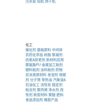
污水泵
钻机
烘干机
化工
催化剂
基础原料
中间体
农药化学品
树脂
絮凝剂
抗氧&防老剂
新材料应用
聚氨酯PU
金属加工助剂
塑料助剂
涂料助剂
药物
尼龙类原材料
发泡剂
增塑
剂
分子筛
导热油
汽柴油&
石油化工
活性炭
稳定剂
粘合剂
聚丙烯
净水剂
改
性剂
新型材料
聚醚
肥料
食品添加剂
橡胶产品