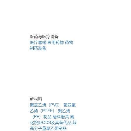
医药与医疗设备
医疗器械
医用药物
药物
制药装备
新材料
聚氯乙烯（PVC）
聚四氟
乙烯（PTFE）
聚乙烯
（PE）制品
磨料磨具
氟
化烷烃ODS及其替代品
超
高分子量聚乙烯制品