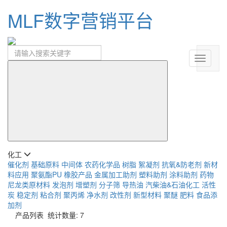
MLF数字营销平台
化工
催化剂
基础原料
中间体
农药化学品
树脂
絮凝剂
抗氧&防老剂
新材
料应用
聚氨酯PU
橡胶产品
金属加工助剂
塑料助剂
涂料助剂
药物
尼龙类原材料
发泡剂
增塑剂
分子筛
导热油
汽柴油&石油化工
活性
炭
稳定剂
粘合剂
聚丙烯
净水剂
改性剂
新型材料
聚醚
肥料
食品添
加剂
产品列表
统计数量: 7