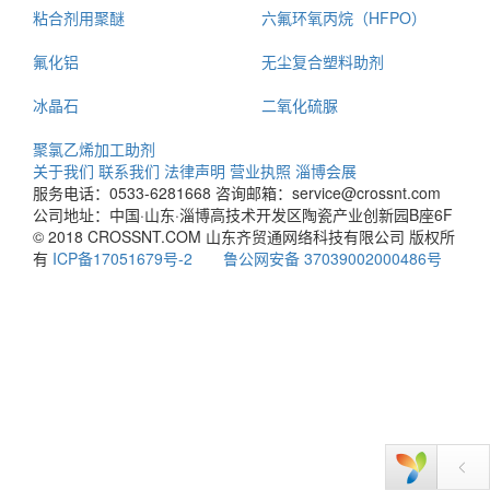
粘合剂用聚醚
六氟环氧丙烷（HFPO）
氟化铝
无尘复合塑料助剂
冰晶石
二氧化硫脲
聚氯乙烯加工助剂
关于我们
联系我们
法律声明
营业执照
淄博会展
服务电话：0533-6281668
咨询邮箱：service@crossnt.com
公司地址：中国·山东·淄博高技术开发区陶瓷产业创新园B座6F
© 2018 CROSSNT.COM 山东齐贸通网络科技有限公司 版权所
有
ICP备17051679号-2
鲁公网安备 37039002000486号