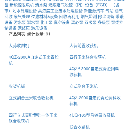
备
新能源发电机
清水泵
燃煤烟气脱硫（硝）设备（FGD）
（城
市）污水处理设备
高浓度工业废水处理设备
新能源汽车
气站
油气
回收
废气处理
过滤材料&设备
回收再利用
烟气监测
除尘设备
采暖
设备
污水泵
潜水泵
化工泵
真空设备
离心泵
双吸泵
多级泵
泵类控
制设备
泥浆泵
游乐设备
产品列表
统计数量: 91
大蒜收割机
大蒜前置收获机
4QZ-2600A自走式玉米青贮
四行玉米联合收获机
机
4QZP-3000自走式青贮饲料
收获机
收货机械
立式割台玉米机
立式割台玉米联合收获机
4QZ-2900自走式青贮饲料收
获机
四行立式青贮黄贮一体玉米
4UQ-165型马铃薯收获机
联合收获机
联合收割机