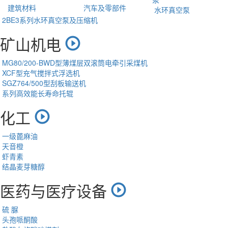
建筑材料
汽车及零部件
水环真空泵
2BE3系列水环真空泵及压缩机
矿山机电
MG80/200-BWD型薄煤层双滚筒电牵引采煤机
XCF型充气搅拌式浮选机
SGZ764/500型刮板输送机
系列高效能长寿命托辊
化工
一级蓖麻油
天音橙
虾青素
结晶麦芽糖醇
医药与医疗设备
硫 脲
头孢哌酮酸