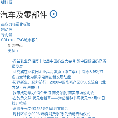
镀锌板
汽车及零部件
高应力轻量化板簧
制动鼓
导向臂
SDL6103EVG城市客车
新闻中心
更多 >
·
得益乳业亮相第十七届中国奶业大会 引领中国低温奶高质
量发展
·
让党旗在互联网企业高高飘扬（第三季）| 淄博大趣将红
色力量转化为数字电商创新发展动能
·
拓界新生，聚力前行！2026中国陶瓷产区G50交流会（北
方站）在淄举行！
·
我市成功举办“淄企出海 商务领航”南美市场说明会
·
古韵承文脉 状元启新章——海岱楼钟书阁状元节5月23日
拉开帷幕
·
淄博多元文化精品亮相深圳文博会
·
周村区举办2026“春夏消费季”系列活动启动仪式