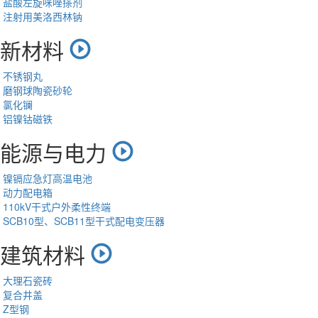
盐酸左旋咪唑搽剂
注射用美洛西林钠
新材料
不锈钢丸
磨钢球陶瓷砂轮
氯化镧
铝镍钴磁铁
能源与电力
镍镉应急灯高温电池
动力配电箱
110kV干式户外柔性终端
SCB10型、SCB11型干式配电变压器
建筑材料
大理石瓷砖
复合井盖
Z型钢