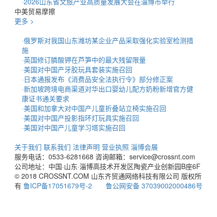
·
2026山东省文旅产业高质量发展大会在淄博市举行
中美贸易摩擦
更多 >
·
俄罗斯对我国山东潍坊某企业产品采取强化实验室检测措
施
·
英国修订膦酸钾在芦笋中的最大残留限量
·
美国对中国产牙胶玩具套装实施召回
·
日本通报发布《消费品安全法执行令》部分修正案
·
新加坡跨境电商渠道对华出口婴幼儿配方奶粉新增官方健
康证书通关要求
·
美国和加拿大对中国产儿童折叠站立椅实施召回
·
美国对中国产投影指环灯玩具实施召回
·
美国对中国产儿童学习塔实施召回
关于我们
联系我们
法律声明
营业执照
淄博会展
服务电话：0533-6281668
咨询邮箱：service@crossnt.com
公司地址：中国·山东·淄博高技术开发区陶瓷产业创新园B座6F
© 2018 CROSSNT.COM 山东齐贸通网络科技有限公司 版权所
有
鲁ICP备17051679号-2
鲁公网安备 37039002000486号